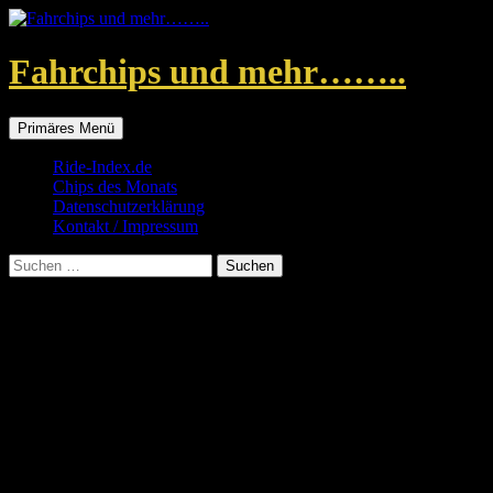
Zum
Inhalt
springen
Fahrchips und mehr……..
Suchen
Primäres Menü
Ride-Index.de
Chips des Monats
Datenschutzerklärung
Kontakt / Impressum
Suchen
nach:
Chips des Monats
Hier nun ein Teil meiner aktuellen Sammlungs-Neuzugänge