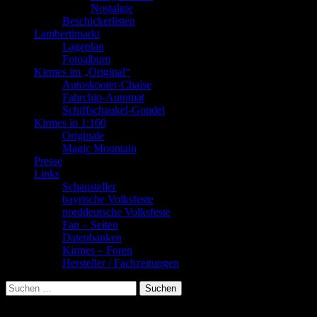
Nostalgie
Beschickerlisten
Lambertimarkt
Lageplan
Fotoalbum
Kirmes im „Original“
Autoskooter-Chaise
Fahrchip-Automat
Schiffschaukel-Gondel
Kirmes in 1:160
Originale
Magic Mountain
Presse
Links
Schausteller
bayrische Volksfeste
norddeutsche Volksfeste
Fan – Seiten
Datenbanken
Kirmes – Foren
Hersteller / Fachzeitungen
Suchen
nach: