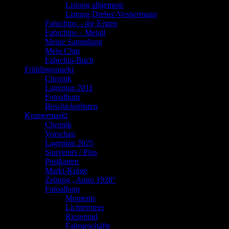
Listung allgemein
Listung Dreher-Vespermann
Fahrchips – die Ersten
Fahrchips – Metall
Meine Sammlung
Mein Chip
Fahrchip-Buch
Frühlingsmarkt
Chronik
Lageplan 2011
Fotoalbum
Beschickerlisten
Kramermarkt
Chronik
Vorschau
Lageplan 2025
Souvenirs / Pins
Postkarten
Markt-Krüge
Zeitung „Anno 1928“
Fotoalbum
Moments
Lichtermeer
Riesenrad
Fahrgeschäfte