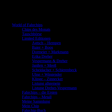
World of Fahrchips
Chips des Monats
Tauschbörse
Limited Editionen
Agtsch – Hempen
Baier + Boos
Dormeier + Markmann
Erika Dreher
Vespermann & Dreher
Janßen + Meeß
Scheidacher + Schierenbeck
Uhse + Wingender
Klinge – Zinnecker
Listung allgemein
Listung Dreher-Vespermann
Fahrchips – die Ersten
Fahrchips – Metall
Meine Sammlung
Mein Chip
Fahrchip-Buch