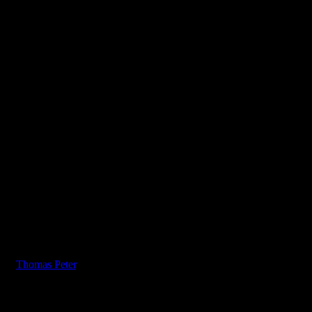
dann die Fassade und Teile der Inneneinrichtung überarbeitet und
daraus der „Höllenblitz“.
igte
Thomas Peter
. Die Aus- und Beleuchtung habe ich montiert.