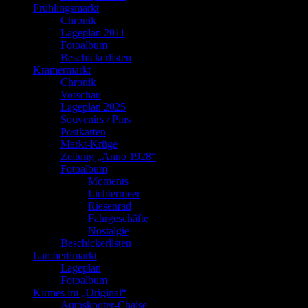
Frühlingsmarkt
Chronik
Lageplan 2011
Fotoalbum
Beschickerlisten
Kramermarkt
Chronik
Vorschau
Lageplan 2025
Souvenirs / Pins
Postkarten
Markt-Krüge
Zeitung „Anno 1928“
Fotoalbum
Moments
Lichtermeer
Riesenrad
Fahrgeschäfte
Nostalgie
Beschickerlisten
Lambertimarkt
Lageplan
Fotoalbum
Kirmes im „Original“
Autoskooter-Chaise