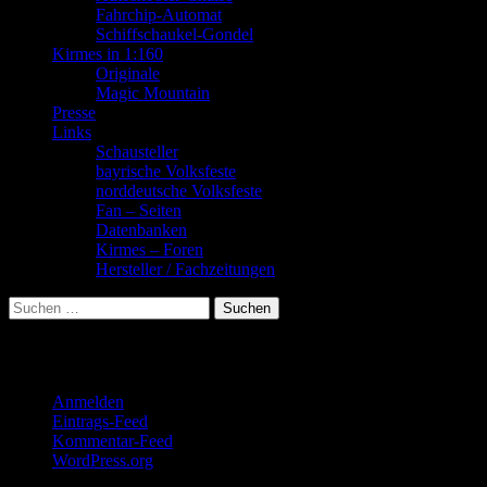
Fahrchip-Automat
Schiffschaukel-Gondel
Kirmes in 1:160
Originale
Magic Mountain
Presse
Links
Schausteller
bayrische Volksfeste
norddeutsche Volksfeste
Fan – Seiten
Datenbanken
Kirmes – Foren
Hersteller / Fachzeitungen
Suchen
nach:
Meta
Anmelden
Eintrags-Feed
Kommentar-Feed
WordPress.org