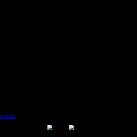
hausteller Renoldi aus Bremen betrieben. Vor ein paar Jahren wurde 
r geboren. Zur Saison 2007 entstand nach aufwendiger Überarbeitung 
einhardt
, der Gorilla stammt von Playmobil. Schienen und Ätzteile fert