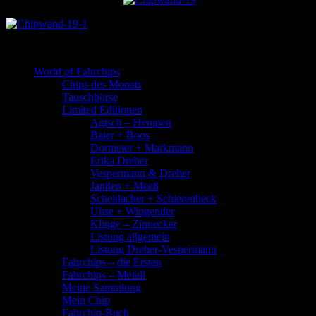
World of Fahrchips
Chips des Monats
Tauschbörse
Limited Editionen
Agtsch – Hempen
Baier + Boos
Dormeier + Markmann
Erika Dreher
Vespermann & Dreher
Janßen + Meeß
Scheidacher + Schierenbeck
Uhse + Wingender
Klinge – Zinnecker
Listung allgemein
Listung Dreher-Vespermann
Fahrchips – die Ersten
Fahrchips – Metall
Meine Sammlung
Mein Chip
Fahrchip-Buch