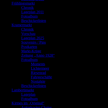
Frühlingsmarkt
Chronik
Lageplan 2011
Fotoalbum
Beschickerlisten
Kramermarkt
Chronik
Vorschau
Lageplan 2025
Souvenirs / Pins
Postkarten
Markt-Krüge
Zeitung „Anno 1928“
Fotoalbum
Moments
Lichtermeer
Riesenrad
Fahrgeschäfte
Nostalgie
Beschickerlisten
Lambertimarkt
Lageplan
Fotoalbum
Kirmes im „Original“
Autoskooter-Chaise