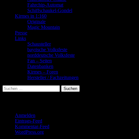
Fahrchip-Automat
Schiffschaukel-Gondel
Kirmes in 1:160
Originale
Magic Mountain
Presse
Links
Schausteller
bayrische Volksfeste
norddeutsche Volksfeste
Fan – Seiten
Datenbanken
Kirmes – Foren
Hersteller / Fachzeitungen
Suchen
nach:
Meta
Anmelden
Eintrags-Feed
Kommentar-Feed
WordPress.org