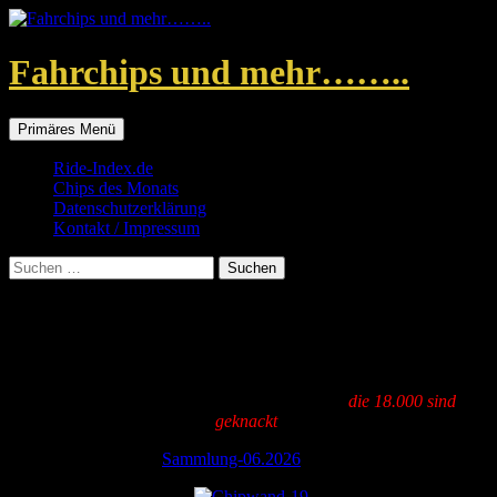
Zum
Inhalt
springen
Fahrchips und mehr……..
Suchen
Primäres Menü
Ride-Index.de
Chips des Monats
Datenschutzerklärung
Kontakt / Impressum
Suchen
nach:
Meine Sammlung
So an dieser Stelle nun meine gelistete….. ,
die 18.000 sind
geknackt
!
Sammlung-06.2026
(pdf)