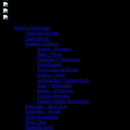
World of Fahrchips
Chips des Monats
Tauschbörse
Limited Editionen
Agtsch – Hempen
Baier + Boos
Dormeier + Markmann
Erika Dreher
Vespermann & Dreher
Janßen + Meeß
Scheidacher + Schierenbeck
Uhse + Wingender
Klinge – Zinnecker
Listung allgemein
Listung Dreher-Vespermann
Fahrchips – die Ersten
Fahrchips – Metall
Meine Sammlung
Mein Chip
Fahrchip-Buch