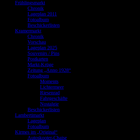
Frühlingsmarkt
Chronik
Lageplan 2011
Fotoalbum
Beschickerlisten
Kramermarkt
Chronik
Vorschau
Lageplan 2025
Souvenirs / Pins
Postkarten
Markt-Krüge
Zeitung „Anno 1928“
Fotoalbum
Moments
Lichtermeer
Riesenrad
Fahrgeschäfte
Nostalgie
Beschickerlisten
Lambertimarkt
Lageplan
Fotoalbum
Kirmes im „Original“
Autoskooter-Chaise