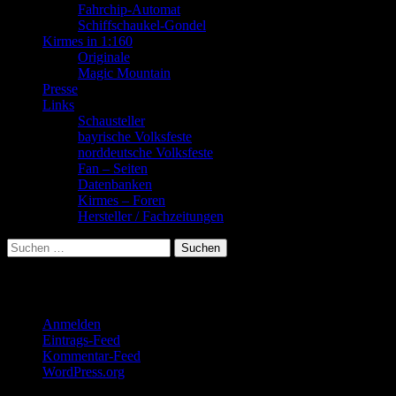
Fahrchip-Automat
Schiffschaukel-Gondel
Kirmes in 1:160
Originale
Magic Mountain
Presse
Links
Schausteller
bayrische Volksfeste
norddeutsche Volksfeste
Fan – Seiten
Datenbanken
Kirmes – Foren
Hersteller / Fachzeitungen
Suchen
nach:
Meta
Anmelden
Eintrags-Feed
Kommentar-Feed
WordPress.org