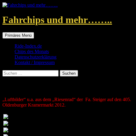
Zum
Inhalt
springen
Fahrchips und mehr……..
Suchen
Primäres Menü
Ride-Index.de
Chips des Monats
Datenschutzerklärung
Kontakt / Impressum
Suchen
nach:
Riesenrad
„Luftbilder“ u.a. aus dem „Riesenrad“ der Fa. Steiger auf den 405.
Oldenburger Kramermarkt 2012.